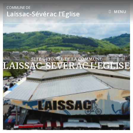
COMMUNE DE
MENU
Laissac-Sévérac l'Eglise
SITE OFFICIEL DE LA COMMUNE
LAISSAC-SEVERAC L'EGLISE