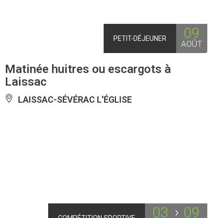
09
PETIT-DÉJEUNER
AOÛT
Matinée huitres ou escargots à
Laissac
LAISSAC-SÉVÉRAC L'ÉGLISE
03
09