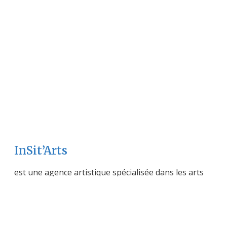
InSit’Arts
est une agence artistique spécialisée dans les arts
urbains, qui conçoit et coordonne des projets de
fresques murales sur mesure, tout en
accompagnant les artistes dans la réalisation de
leurs œuvres dans l’espace public.