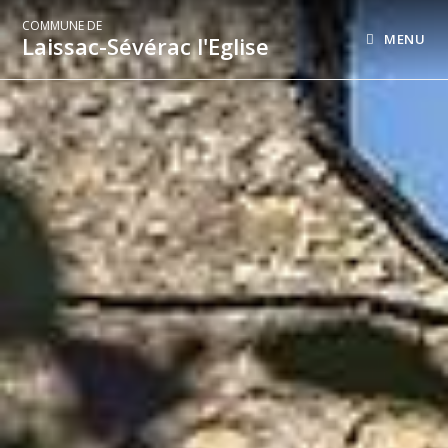
COMMUNE DE
MENU
Laissac-Sévérac l'Eglise