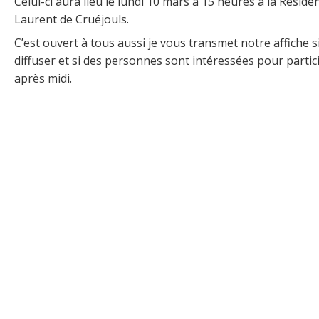
Celui-ci aura lieu le lundi 10 mars à 15 heures à la Réside
Laurent de Cruéjouls.
C’est ouvert à tous aussi je vous transmet notre affiche s
diffuser et si des personnes sont intéressées pour partici
après midi.