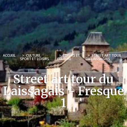
ACCUEIL
>
CULTURE,
>
LOISIRS ET
>
STREET ART TOUR
SPORT ET LOISIRS
CULTURE
DU LAISSAGAIS
Street art tour du
Laissagais - Fresque
1