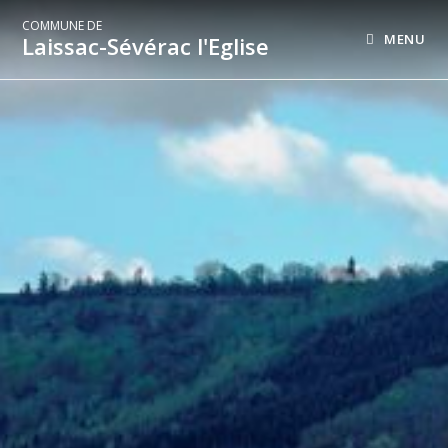
COMMUNE DE
MENU
Laissac-Sévérac l'Eglise