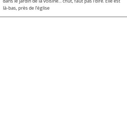
dans le jardin de la voisine… chut, faut pas l’dire. Elle est
là-bas, près de l’église
Mairie de Laissac-Sévérac l’Eglise
27 Place Roland Saules
12310 LAISSAC-SÉVÉRAC L’ÉGLISE
Contacts téléphoniques
Accueil :
05 65 69 60 45
Urbanisme :
05 65 69 60 18