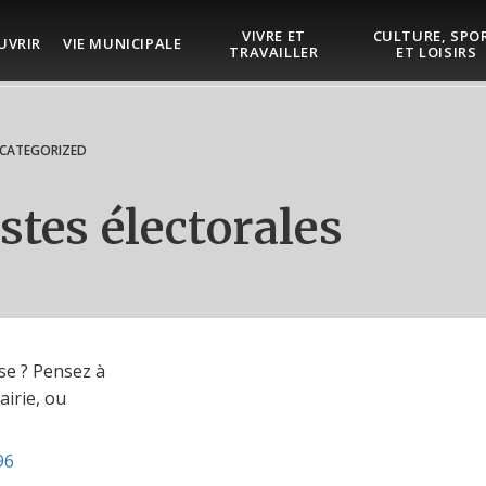
VIVRE ET
CULTURE, SPO
UVRIR
VIE MUNICIPALE
TRAVAILLER
ET LOISIRS
CATEGORIZED
istes électorales
se ? Pensez à
airie, ou
96